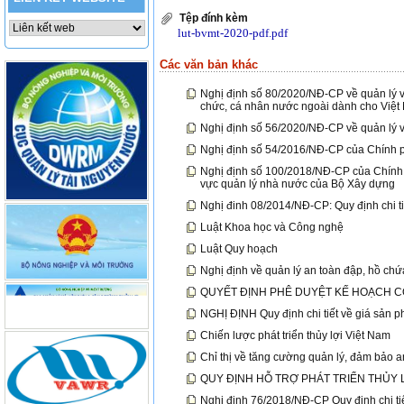
Tệp đính kèm
lut-bvmt-2020-pdf.pdf
Các văn bản khác
Nghị định số 80/2020/NĐ-CP về quản lý và
chức, cá nhân nước ngoài dành cho Việ
Nghị định số 56/2020/NĐ-CP về quản lý v
Nghị định số 54/2016/NĐ-CP của Chính ph
Nghị định số 100/2018/NĐ-CP của Chính ph
vực quản lý nhà nước của Bộ Xây dựng
Nghị đinh 08/2014/NĐ-CP: Quy định chi t
Luật Khoa học và Công nghệ
Luật Quy hoạch
Nghị định về quản lý an toàn đập, hồ ch
QUYẾT ĐỊNH PHÊ DUYỆT KẾ HOẠCH CƠ
NGHỊ ĐỊNH Quy định chi tiết về giá sản ph
Chiến lược phát triển thủy lợi Việt Nam
Chỉ thị về tăng cường quản lý, đảm bảo 
QUY ĐỊNH HỖ TRỢ PHÁT TRIỂN THỦY L
Nghị định 76/2018/NĐ-CP Quy định chi ti