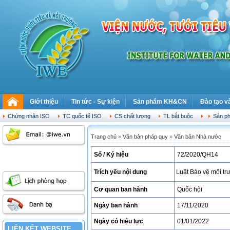
Giới thiệu
Tin tức - Sự kiện
Sản phẩm KH&CN
Đào tạo v
Thứ sáu, 07.08.2026
Chứng nhận ISO
Lịch sử phát triển
Tin hoạt động IWE
TC quốc tế ISO
Chức năng nhiệm vụ
Tin trong nước
Môi trường
Tài nguyên nước & BĐKH
CS chất lượng
Tin quốc tế
Chiến lược phát triển Viện
Thông báo
TL bắt buộc
Thông tin đào tạo
Tưới tiêu, cải t
Tin chuyên
QTQL ch
Cơ cấu 
Sản ph
Trang chủ
»
Văn bản pháp quy
»
Văn bản Nhà nước
Số / Ký hiệu
72/2020/QH14
Trích yếu nội dung
Luật Bảo vệ môi tr
Cơ quan ban hành
Quốc hội
Ngày ban hành
17/11/2020
Ngày có hiệu lực
01/01/2022
LIÊN KẾT WEBSITE