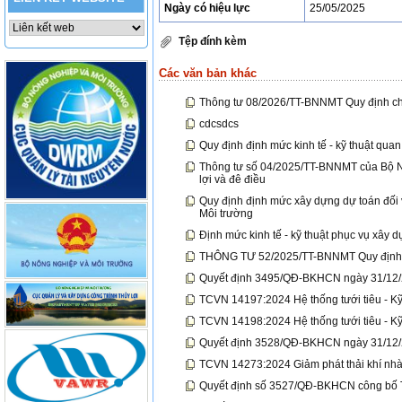
Ngày có hiệu lực
25/05/2025
Tệp đính kèm
Các văn bản khác
Thông tư 08/2026/TT-BNNMT Quy định chi t
cdcsdcs
Quy định định mức kinh tế - kỹ thuật qua
Thông tư số 04/2025/TT-BNNMT của Bộ Nô
lợi và đê điều
Quy định định mức xây dựng dự toán đối
Môi trường
Định mức kinh tế - kỹ thuật phục vụ xây 
THÔNG TƯ 52/2025/TT-BNNMT Quy định kỹ
Quyết định 3495/QĐ-BKHCN ngày 31/12/2
TCVN 14197:2024 Hệ thống tưới tiêu - Kỹ
TCVN 14198:2024 Hệ thống tưới tiêu - Kỹ
Quyết định 3528/QĐ-BKHCN ngày 31/12/2
TCVN 14273:2024 Giảm phát thải khí nhà k
Quyết định số 3527/QĐ-BKHCN công bố T