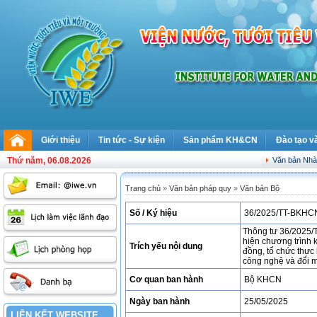
Giới thiệu
Tin tức - Sự kiện
Sản phẩm KH&CN
Đào tạo v
Thứ năm, 06.08.2026
Văn bản Nh
Trang chủ
»
Văn bản pháp quy
»
Văn bản Bộ
Số / Ký hiệu
36/2025/TT-BKHC
Thông tư 36/2025/T
hiện chương trình k
Trích yếu nội dung
đồng, tổ chức thực
công nghệ và đổi m
Cơ quan ban hành
Bộ KHCN
Ngày ban hành
25/05/2025
LIÊN KẾT WEBSITE