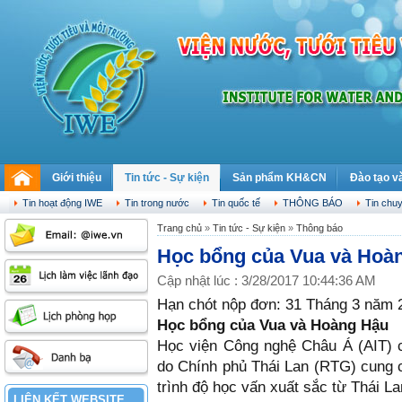
Giới thiệu
Tin tức - Sự kiện
Sản phẩm KH&CN
Đào tạo v
Thứ bảy, 08.08.2026
Tin hoạt động IWE
Tin trong nước
Tin quốc tế
THÔNG BÁO
Tin chu
Trang chủ
»
Tin tức - Sự kiện
»
Thông báo
Học bổng của Vua và Hoàng
Cập nhật lúc : 3/28/2017 10:44:36 AM
Hạn chót nộp đơn: 31 Tháng 3 năm 
Học bổng của Vua và Hoàng Hậu
Học viện Công nghệ Châu Á (AIT) 
do Chính phủ Thái Lan (RTG) cung c
trình độ học vấn xuất sắc từ Thái L
LIÊN KẾT WEBSITE