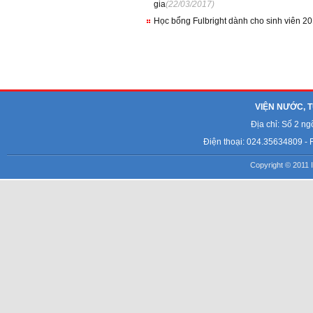
gia
(22/03/2017)
Học bổng Fulbright dành cho sinh viên 2
VIỆN NƯỚC, T
Địa chỉ: Số 2 n
Điện thoại: 024.35634809 - 
Copyright © 2011 