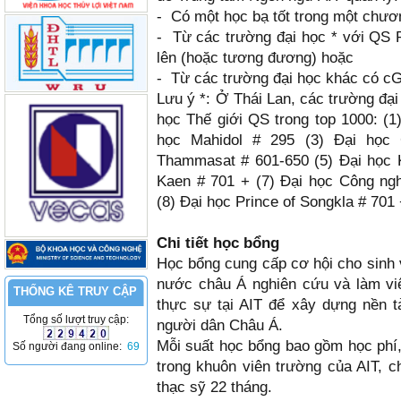
- Có một học bạ tốt trong một chươ
- Từ các trường đại học * với QS R
lên (hoặc tương đương) hoặc
- Từ các trường đại học khác có cG
Lưu ý *: Ở Thái Lan, các trường đạ
học Thế giới QS trong top 1000: (1
học Mahidol # 295 (3) Đại học 
Thammasat # 601-650 (5) Đại học K
Kaen # 701 + (7) Đại học Công ng
(8) Đại học Prince of Songkla # 701 
Chi tiết học bổng
Học bổng cung cấp cơ hội cho sinh v
nước châu Á nghiên cứu và làm việ
THỐNG KÊ TRUY CẬP
thực sự tại AIT để xây dựng nền tả
Tổng số lượt truy cập:
người dân Châu Á.
Mỗi suất học bổng bao gồm học phí,
Số người đang online:
69
trong khuôn viên trường của AIT, c
thạc sỹ 22 tháng.