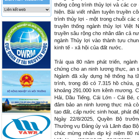
thống công trình thủy lợi và các c
hiện. Bài viết nhằm tuyên truyền c
trình thủy lợi - một trong chuỗi cá
truyền thống ngành thủy lợi Việt 
truyền sâu rộng cho nhân dân cả n
ngành Thủy lợi vào thành tựu chu
kinh tế - xã hội của đất nước.
Trải qua 80 năm phát triển, ngành
chứng cho an ninh lương thực, an si
Ngành đã xây dựng hệ thống hạ t
trình, trong đó có 7.315 hồ chứa,
khoảng 291.000 km kênh mương. Cá
Hải, Dầu Tiếng, Cái Lớn - Cái Bé, 
đảm bảo an ninh lương thực mà còn
tạo đất, cấp nước sinh hoạt, phát đi
Ngày 22/8/2025, Quyền Bộ trưở
Thường vụ Đảng ủy và Lãnh đạo Bộ 
chúc mừng nhân dịp kỷ niệm 80 nă