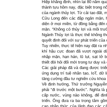
Hiệp khẳng định, nhìn lại 80 năm qu
thành tựu hôm nay, đặc biệt trong n
của ngành thủy lợi. Từ cải tạo đất, 
Cửu Long đến các đập ngăn mặn, hồ
diện ở mọi miền, từ đồng bằng đến 
mặn. “Không có thủy lợi và môi trườ
Ngành Thủy lợi là thực thể không th
quyết định đối với sự phát triển củ
Tuy nhiên, thực tế hiện nay đặt ra 
khí hậu cực đoan đã vượt ngoài dữ 
nhập mặn, hạn hán, lũ lụt, sạt lở 
thiết đòi hỏi đổi mới trong tư duy và
Các giải pháp đã và đang được triển
ứng dụng trí tuệ nhân tạo, IoT, dữ 
tăng cường đầu tư nghiên cứu khoa
Về định hướng, Thứ trưởng Nguyễn
phải “đi trước một bước”. Nghĩa là 
cấp nước, vùng nào không, để địn
triển. Ông đưa ra ba trọng tâm gồm
cao nhận thức của lãnh đạo các cấ