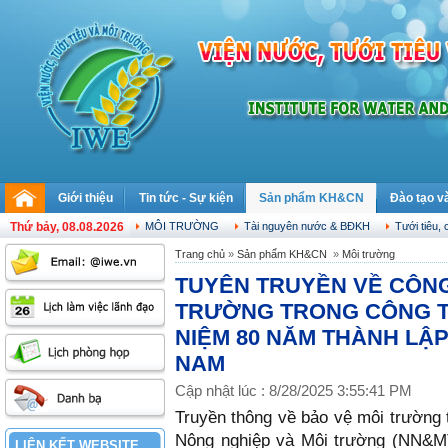
Giới thiệu
Tin tức - Sự kiện
Sản phẩm KH&CN
Đào tạo v
Thứ bảy, 08.08.2026
MÔI TRƯỜNG
Tài nguyên nước & BĐKH
Tưới tiêu, 
Trang chủ
»
Sản phẩm KH&CN
»
Môi trường
TUYÊN TRUYỀN VỀ CÔNG
TRƯỜNG TRONG CÔNG TR
NIỆM 80 NĂM THÀNH LẬP
NAM
Cập nhật lúc : 8/28/2025 3:55:41 PM
Truyền thông về bảo vệ môi trường t
Nông nghiệp và Môi trường (NN&MT)
LIÊN KẾT WEBSITE