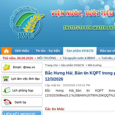
Giới thiệu
Tin tức - Sự kiện
Sản phẩm KH&CN
Đào tạo v
Thứ năm, 06.08.2026
MÔI TRƯỜNG
Tài nguyên nước & BĐKH
Tưới tiêu, 
Trang chủ
»
Sản phẩm KH&CN
»
Môi trường
Bắc Hưng Hải_Bản tin KQPT trong p
12/3/2026
Cập nhật lúc : 3/23/2026 2:53:01 PM
Bắc Hưng Hải_Bản tin KQPT tron
12/3/2026
/files/3.2.%20BAN%20TIN%20KQQT%
Các tin khác
LIÊN KẾT WEBSITE