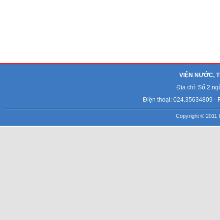
VIỆN NƯỚC, T
Địa chỉ: Số 2 n
Điện thoại: 024.35634809 - 
Copyright © 2011 