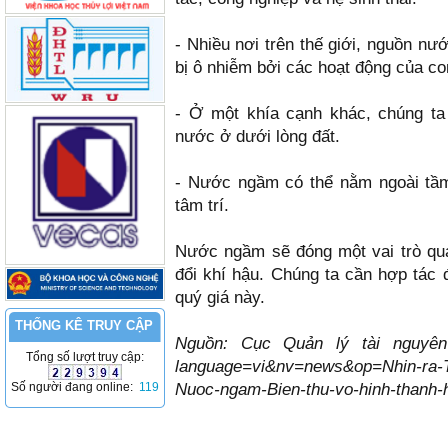
- Nhiều nơi trên thế giới, nguồn n
bị ô nhiễm bởi các hoạt động của co
- Ở một khía cạnh khác, chúng ta 
nước ở dưới lòng đất.
- Nước ngầm có thể nằm ngoài tầ
tâm trí.
Nước ngầm sẽ đóng một vai trò quan
đổi khí hậu. Chúng ta cần hợp tác 
quý giá này.
THỐNG KÊ TRUY CẬP
Nguồn: Cục Quản lý tài nguyên n
Tổng số lượt truy cập:
language=vi&nv=news&op=Nhin-ra-Th
Số người đang online:
119
Nuoc-ngam-Bien-thu-vo-hinh-thanh-