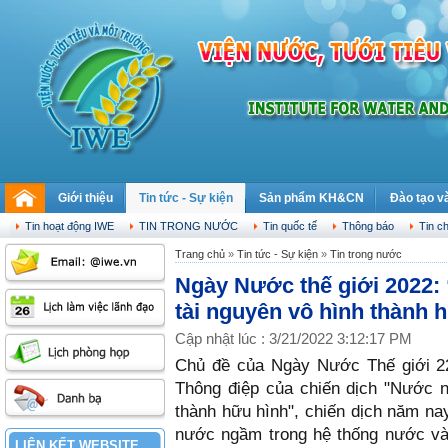
Giới thiệu
Tin tức - Sự kiện
Sản phẩm KH&CN
Đào tạo v
Thứ sáu, 07.08.2026
Tin hoạt động IWE
TIN TRONG NƯỚC
Tin quốc tế
Thông báo
Tin c
Trang chủ
»
Tin tức - Sự kiện
»
Tin trong nước
Ngày Nước thế giới 2022:
tài nguyên vô hình thành 
Cập nhật lúc : 3/21/2022 3:12:17 PM
Chủ đề của Ngày Nước Thế giới 2
Thông điệp của chiến dịch "Nước n
thành hữu hình", chiến dịch năm na
nước ngầm trong hệ thống nước và 
LIÊN KẾT WEBSITE