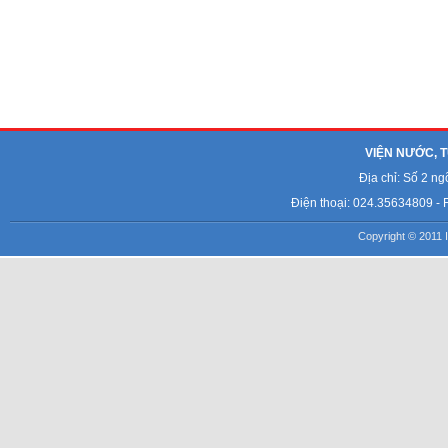
VIỆN NƯỚC, T
Địa chỉ: Số 2 n
Điện thoại: 024.35634809 - 
Copyright © 2011 