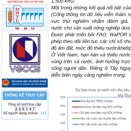
1.500 km2.
Một trong những kết quả nổi bật củ
(Cổng thông tin dữ liệu viễn thám
vực thử nghiệm nhằm đánh giá, 
nước
cho sản xuất nông nghiệp dựa 
Được phát triển bởi FAO, WaPOR là
phép theo dõi liên tục các chỉ số như
độ ẩm đất, mức độ thiếu nước&helli
Ở Việt Nam, hạn hán và thiếu nước l
vùng trên cả nước, ảnh hưởng trực 
sống người dân. Riêng ở Tây Nguyê
diễn biến ngày càng nghiêm trọng.
THỐNG KÊ TRUY CẬP
Tổng số lượt truy cập:
Số người đang online:
141