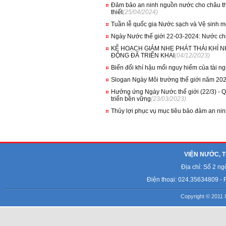
Đảm bảo an ninh nguồn nước cho châu th
thiết
(25/04/2024)
Tuần lễ quốc gia Nước sạch và Vệ sinh m
Ngày Nước thế giới 22-03-2024: Nước ch
KẾ HOẠCH GIẢM NHẸ PHÁT THẢI KHÍ 
ĐỘNG ĐÃ TRIỂN KHAI
(04/12/2023)
Biến đổi khí hậu mối nguy hiểm của tài 
Slogan Ngày Môi trường thế giới năm 2023:
Hưởng ứng Ngày Nước thế giới (22/3) - Q
triển bền vững
(23/03/2023)
Thủy lợi phục vụ mục tiêu bảo đảm an ni
VIỆN NƯỚC, T
Địa chỉ: Số 2 n
Điện thoại: 024.35634809 - 
Copyright © 2011 