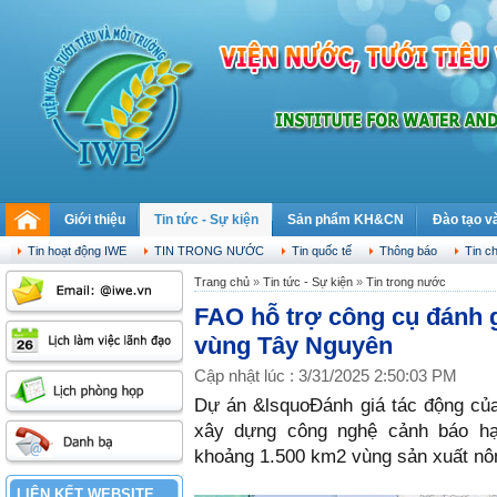
Giới thiệu
Tin tức - Sự kiện
Sản phẩm KH&CN
Đào tạo v
Thứ năm, 06.08.2026
Tin hoạt động IWE
TIN TRONG NƯỚC
Tin quốc tế
Thông báo
Tin c
Trang chủ
»
Tin tức - Sự kiện
»
Tin trong nước
FAO hỗ trợ công cụ đánh g
vùng Tây Nguyên
Cập nhật lúc : 3/31/2025 2:50:03 PM
Dự án &lsquoĐánh giá tác động củ
xây dựng công nghệ cảnh báo hạ
khoảng 1.500 km2 vùng sản xuất nô
LIÊN KẾT WEBSITE