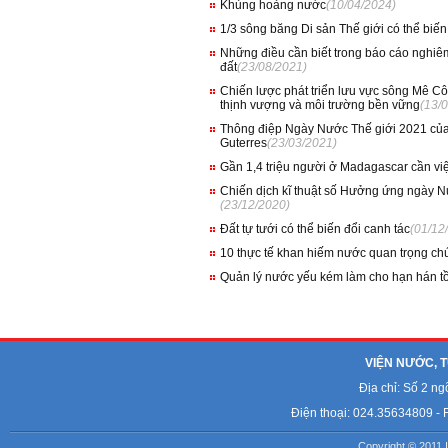
Khủng hoảng nước
(10/04/2024)
1/3 sông băng Di sản Thế giới có thể biế
Những điều cần biết trong báo cáo nghiêm 
đất
(23/08/2021)
Chiến lược phát triển lưu vực sông Mê 
thịnh vượng và môi trường bền vững
(13/
Thông điệp Ngày Nước Thế giới 2021 của
Guterres
(23/03/2021)
Gần 1,4 triệu người ở Madagascar cần vi
Chiến dịch kĩ thuật số Hưởng ứng ngày N
(23/12/2020)
Đất tự tưới có thể biến đổi canh tác
(01/12
10 thực tế khan hiếm nước quan trọng ch
Quản lý nước yếu kém làm cho hạn hán tồ
VIỆN NƯỚC, T
Địa chỉ: Số 2 n
Điện thoại: 024.35634809 - 
Copyright © 2011 