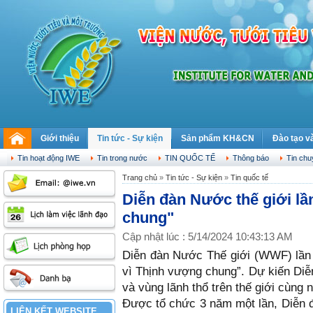
Giới thiệu
Tin tức - Sự kiện
Sản phẩm KH&CN
Đào tạo v
Thứ bảy, 08.08.2026
Tin hoạt động IWE
Tin trong nước
TIN QUỐC TẾ
Thông báo
Tin ch
Trang chủ
»
Tin tức - Sự kiện
»
Tin quốc tế
Diễn đàn Nước thế giới lầ
chung"
Cập nhật lúc : 5/14/2024 10:43:13 AM
Diễn đàn Nước Thế giới (WWF) lần t
vì Thịnh vượng chung”. Dự kiến Diễ
và vùng lãnh thổ trên thế giới cùng 
Được tổ chức 3 năm một lần, Diễn đ
LIÊN KẾT WEBSITE