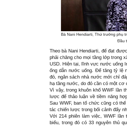
Bà Nani Hendiarti, Thứ trưởng phụ t
Đầu t
Theo bà Nani Hendiarti, để đạt đượ
phải chăng cho mọi tầng lớp trong 
USD. Hiện tại, lĩnh vực nước uống I
ống dẫn nước uống. Để tăng tỷ lệ 
đó, ngân sách nhà nước mới chỉ đá
hạ tầng nước, do đó cần có một cơ c
Vì vậy, trong khuôn khổ WWF lần th
lược để thảo luận về tiềm năng hợp
Sau WWF, ban tổ chức cũng có thể 
tác chiến lược trong bối cảnh đẩy n
Với 214 phiên làm việc, WWF lần 
biểu, trong đó có 33 nguyên thủ qu