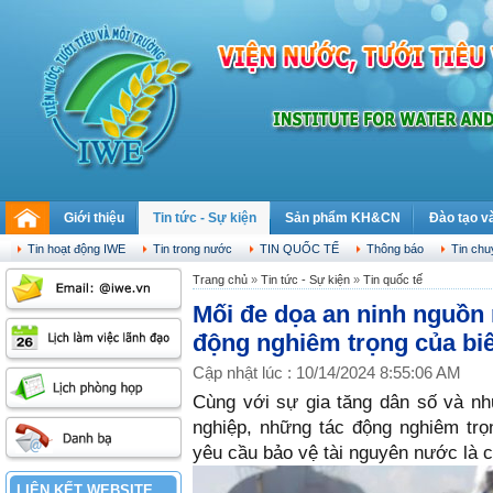
Giới thiệu
Tin tức - Sự kiện
Sản phẩm KH&CN
Đào tạo v
Thứ bảy, 08.08.2026
Tin hoạt động IWE
Tin trong nước
TIN QUỐC TẾ
Thông báo
Tin ch
Trang chủ
»
Tin tức - Sự kiện
»
Tin quốc tế
Mối đe dọa an ninh nguồn
động nghiêm trọng của biế
Cập nhật lúc : 10/14/2024 8:55:06 AM
Cùng với sự gia tăng dân số và n
nghiệp, những tác động nghiêm trọ
yêu cầu bảo vệ tài nguyên nước là c
LIÊN KẾT WEBSITE