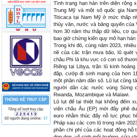
Tình trạng hạn hán trên diện rộng
Trung Mỹ và một số quốc gia Na
Titicaca tại Nam Mỹ ở mức thấp nh
thủy văn, nước và băng quyển của 
hơn 30 năm thu thập dữ liệu, cơ q
bao giờ chứng kiến quy mô hạn hán l
Trong khi đó, cùng năm 2023, nhiều
nề của các trận mưa bão, lũ quét
châu Phi là khu vực có con số thươ
Riêng tại Libya, trận lũ kinh hoàn
đập, cướp đi sinh mạng của hơn 1
một phần năm dân số. Lũ lụt cũng t
người dân các nước vùng Sừng c
Rwanda, Mozambique và Malawi.
THỐNG KÊ TRUY CẬP
Lũ lụt để lại thiệt hại không đếm x
viện châu Âu (EP) mới đây phê duy
Tổng số lượt truy cập:
euro nhằm thúc đẩy nỗ lực phục hồi
Số người đang online:
57
Pháp sau các cơn lũ trong năm 2023.
phần chi phí của các hoạt động hỗ t
dọn dẹp, vệ sinh môi trường, sửa c