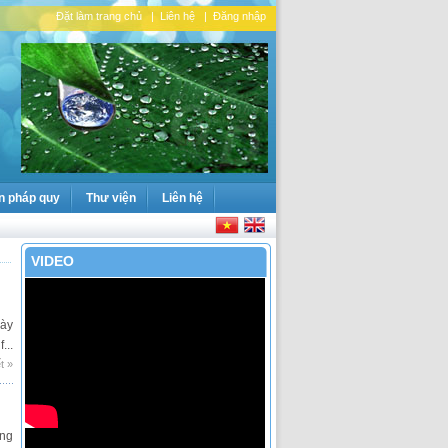
Đặt làm trang chủ
|
Liên hệ
|
Đăng nhập
n pháp quy
Thư viện
Liên hệ
VIDEO
ày
..
t »
ng