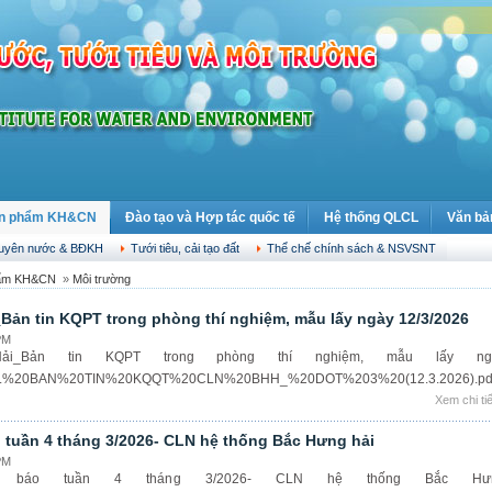
n phẩm KH&CN
Đào tạo và Hợp tác quốc tế
Hệ thống QLCL
Văn bả
guyên nước & BĐKH
Tưới tiêu, cải tạo đất
Thể chế chính sách & NSVSNT
hẩm KH&CN
»
Môi trường
Bản tin KQPT trong phòng thí nghiệm, mẫu lấy ngày 12/3/2026
PM
i_Bản tin KQPT trong phòng thí nghiệm, mẫu lấy ng
s/3.2.%20BAN%20TIN%20KQQT%20CLN%20BHH_%20DOT%203%20(12.3.2026).pdf.
Xem chi tiế
o tuần 4 tháng 3/2026- CLN hệ thống Bắc Hưng hải
PM
 báo tuần 4 tháng 3/2026- CLN hệ thống Bắc Hư