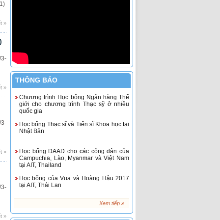
1)
t »
)
3-
THÔNG BÁO
t »
Chương trình Học bổng Ngân hàng Thế
giới cho chương trình Thạc sỹ ở nhiều
quốc gia
3-
Học bổng Thạc sĩ và Tiến sĩ Khoa học tại
Nhật Bản
Học bổng DAAD cho các công dân của
t »
Campuchia, Lào, Myanmar và Việt Nam
tại AIT, Thailand
Học bổng của Vua và Hoàng Hậu 2017
tại AIT, Thái Lan
3-
Xem tiếp »
Học bổng du học Úc năm 2017 dành cho
học sinh Đông Nam Á
t »