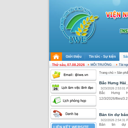
Giới thiệu
Tin tức - Sự kiện
Sả
Thứ sáu, 07.08.2026
MÔI TRƯỜNG
Tài n
Trang chủ
»
Sản p
Bắc Hưng Hải_
3/23/2026 2:53:01 
Bắc Hưng Hả
12/3/2026/file
Bản tin dự bá
3/22/2026 2:54:31 
Bản tin dự
LIÊN KẾT WEBSITE