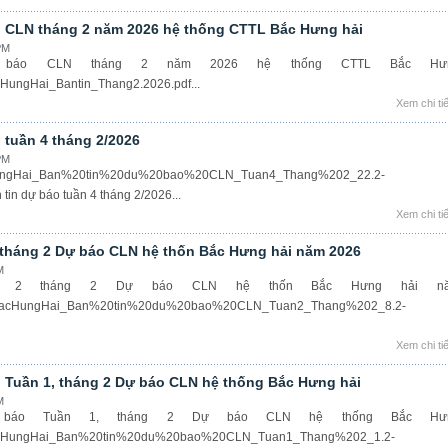
o CLN tháng 2 năm 2026 hệ thống CTTL Bắc Hưng hải
PM
 báo CLN tháng 2 năm 2026 hệ thống CTTL Bắc Hư
cHungHai_Bantin_Thang2.2026.pdf...
Xem chi tiế
 tuần 4 tháng 2/2026
PM
cHungHai_Ban%20tin%20du%20bao%20CLN_Tuan4_Thang%202_22.2-
tin dự báo tuần 4 tháng 2/2026...
Xem chi tiế
2 tháng 2 Dự báo CLN hệ thốn Bắc Hưng hải năm 2026
M
ần 2 tháng 2 Dự báo CLN hệ thốn Bắc Hưng hải n
20BacHungHai_Ban%20tin%20du%20bao%20CLN_Tuan2_Thang%202_8.2-
Xem chi tiế
o Tuần 1, tháng 2 Dự báo CLN hệ thống Bắc Hưng hải
M
 báo Tuần 1, tháng 2 Dự báo CLN hệ thống Bắc Hư
0BacHungHai_Ban%20tin%20du%20bao%20CLN_Tuan1_Thang%202_1.2-