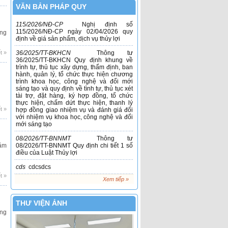
VĂN BẢN PHÁP QUY
Học bổng sau đại học về Khoa học Môi
trường, Đại học Hokkaido 2017 – 2019
115/2026/NÐ-CP
Nghị định số
115/2026/NĐ-CP ngày 02/04/2026 quy
ng
định về giá sản phẩm, dịch vụ thủy lợi
Học bổng Thạc Sĩ và Tiến sĩ tại Nam Úc
(Được tài trợ đầy đủ)
t »
36/2025/TT-BKHCN
Thông tư
36/2025/TT-BKHCN Quy định khung về
trình tự, thủ tục xây dựng, thẩm định, ban
Khảo sát mức độ thực hiện quản lý tổng
hành, quản lý, tổ chức thực hiện chương
hợp tài nguyên nước (QLTHTNN)
trình khoa học, công nghệ và đổi mới
sáng tạo và quy định về tình tự, thủ tục xét
tài trợ, đặt hàng, ký hợp đồng, tổ chức
Đại học Melbourne Học bổng Thạc sỹ và
thực hiện, chấm dứt thực hiện, thanh lý
Tiến sĩ tại Úc (Được Tài trợ đầy đủ)
t »
hợp đồng giao nhiệm vụ và đánh giá đối
với nhiệm vụ khoa học, công nghệ và đổi
mới sáng tạo
Học bổng Fulbright dành cho sinh viên
2018-2019 bắt đầu tiếp nhận hồ sơ
08/2026/TT-BNNMT
Thông tư
ăm
08/2026/TT-BNNMT Quy định chi tiết 1 số
điều của Luật Thủy lợi
cds
cdcsdcs
t »
Xem tiếp »
THƯ VIỆN ẢNH
ng