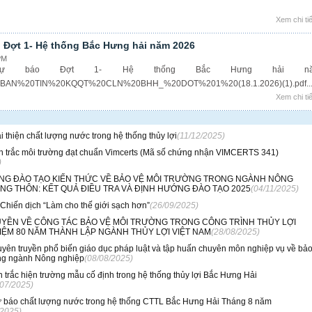
Xem chi tiế
o Đợt 1- Hệ thống Bắc Hưng hải năm 2026
PM
dự báo Đợt 1- Hệ thống Bắc Hưng hải n
.%20BAN%20TIN%20KQQT%20CLN%20BHH_%20DOT%201%20(18.1.2026)(1).pdf..
Xem chi tiế
i thiện chất lượng nước trong hệ thống thủy lợi
(11/12/2025)
n trắc môi trường đạt chuẩn Vimcerts (Mã số chứng nhận VIMCERTS 341)
)
G ĐÀO TẠO KIẾN THỨC VỀ BẢO VỆ MÔI TRƯỜNG TRONG NGÀNH NÔNG
NG THÔN: KẾT QUẢ ĐIỀU TRA VÀ ĐỊNH HƯỚNG ĐÀO TẠO 2025
(04/11/2025)
hiến dịch “Làm cho thế giới sạch hơn”
(26/09/2025)
YỀN VỀ CÔNG TÁC BẢO VỆ MÔI TRƯỜNG TRONG CÔNG TRÌNH THỦY LỢI
IỆM 80 NĂM THÀNH LẬP NGÀNH THỦY LỢI VIỆT NAM
(28/08/2025)
uyên truyền phổ biến giáo dục pháp luật và tập huấn chuyên môn nghiệp vụ về bả
ng ngành Nông nghiệp
(08/08/2025)
n trắc hiện trường mẫu cố định trong hệ thống thủy lợi Bắc Hưng Hải
/07/2025)
ự báo chất lượng nước trong hệ thống CTTL Bắc Hưng Hải Tháng 8 năm
/2025)