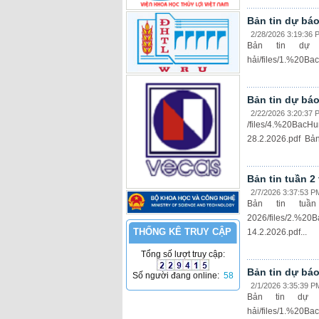
Bản tin dự bá
2/28/2026 3:19:36 
Bản tin dự
hải/files/1.%20Ba
Bản tin dự báo
2/22/2026 3:20:37 
/files/4.%20Ba
28.2.2026.pdf Bản 
Bản tin tuần 
2/7/2026 3:37:53 P
Bản tin tu
2026/files/2.%
THỐNG KÊ TRUY CẬP
14.2.2026.pdf...
Tổng số lượt truy cập:
Bản tin dự bá
Số người đang online:
58
2/1/2026 3:35:39 P
Bản tin dự
hải/files/1.%2